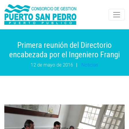
Primera reunión del Directorio
encabezada por el Ingeniero Frangi
12 de mayo de 2016
|
Noticias