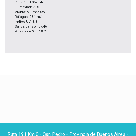
Presión: 1004 mb
Humedad: 73%
Viento: 9.1 m/s SW
Ráfagas: 23.1 m/s
Indice UV: 3.8
Salida del Sol: 07:46
Puesta de Sol: 18:23
Ruta 191 Km 0 - San Pedro - Provincia de Buenos Aires -