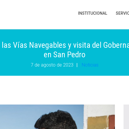
INSTITUCIONAL
SERVI
 las Vías Navegables y visita del Goberna
en San Pedro
7 de agosto de 2023
|
Noticias